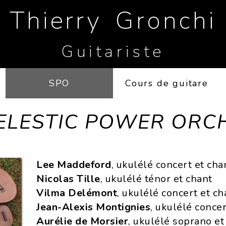
Thierry Gronchi
Guitariste
SPO
Cours de guitare
ELESTIC POWER ORC
Lee Maddeford
, ukulélé concert et cha
Nicolas Tille
, ukulélé ténor et chant
Vilma Delémont
, ukulélé concert et ch
Jean-Alexis Montignies
, ukulélé concer
Aurélie de Morsier
, ukulélé soprano et