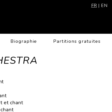
FR
|
EN
Biographie
Partitions gratuites
HESTRA
nt
ant
t et chant
 chant